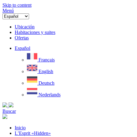
Skip to content
Menú
Ubicación
Habitaciones y suites
Ofertas
Español
Français
English
Deutsch
Nederlands
Buscar
Inicio
L’Esprit «Hidden»