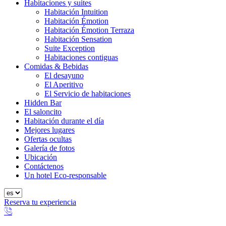
Habitaciones y suites
Habitación Intuition
Habitación Émotion
Habitación Émotion Terraza
Habitación Sensation
Suite Exception
Habitaciones contiguas
Comidas & Bebidas
El desayuno
El Aperitivo
El Servicio de habitaciones
Hidden Bar
El saloncito
Habitación durante el día
Mejores lugares
Ofertas ocultas
Galería de fotos
Ubicación
Contáctenos
Un hotel Eco-responsable
Reserva tu experiencia